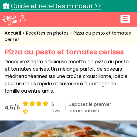
Guide et recettes minceur >>
☰
Accueil
Accueil
Recettes en photos
Pizza au pesto et tomates
cerises
Recettes de cuisine
Pizza au pesto et tomates cerises
Cuisine pratique
Découvrez notre délicieuse recette de pizza au pesto
et tomates cerises. Un mélange parfait de saveurs
L'actu cuisine
méditerranéennes sur une croûte croustillante, idéale
pour un repas rapide et savoureux à partager en
famille ou entre amis.
Connexion
6
Déposez le premier
4,5/5
avis
commentaire !