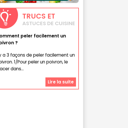
TRUCS
ET
ASTUCES DE CUISINE
omment peler facilement un
oivron ?
l y a 3 façons de peler facilement un
ivron. 1/Pour peler un poivron, le
acer dans...
Lire la suite