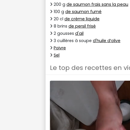
200 g
de saumon frais sans la peau
100 g
de saumon fumé
20 cl
de crème liquide
8 brins
de persil frisé
2 gousses
d'ail
3 cuillères à soupe
d'huile d’olive
Poivre
Sel
Le top des recettes en v