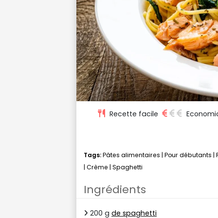
Recette facile
Economi
Tags:
Pâtes alimentaires
|
Pour débutants
|
|
Crème
|
Spaghetti
Ingrédients
200 g
de spaghetti