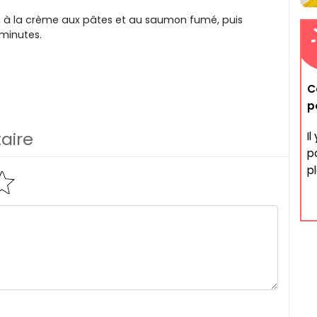
 à la crème aux pâtes et au saumon fumé, puis
minutes.
C
p
aire
I
po
pl