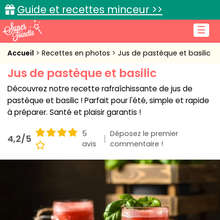
Guide et recettes minceur >>
☰
Accueil
Accueil
Recettes en photos
Jus de pastèque et basilic
Jus de pastèque et basilic
Recettes de cuisine
Découvrez notre recette rafraîchissante de jus de
Cuisine pratique
pastèque et basilic ! Parfait pour l'été, simple et rapide
à préparer. Santé et plaisir garantis !
L'actu cuisine
5
Déposez le premier
4,2/5
avis
commentaire !
Connexion