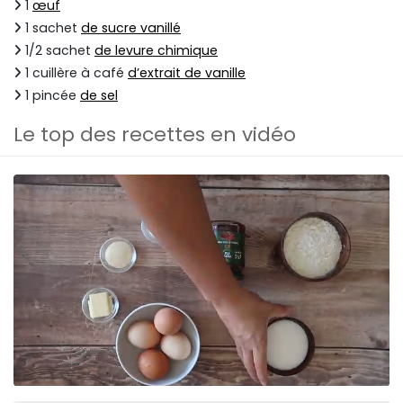
1
œuf
1 sachet
de sucre vanillé
1/2 sachet
de levure chimique
1 cuillère à café
d’extrait de vanille
1 pincée
de sel
Le top des recettes en vidéo