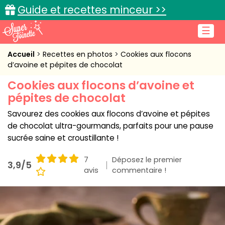
Guide et recettes minceur >>
☰
Accueil
Accueil
Recettes en photos
Cookies aux flocons
d’avoine et pépites de chocolat
Recettes de cuisine
Cookies aux flocons d’avoine et
pépites de chocolat
Cuisine pratique
Savourez des cookies aux flocons d’avoine et pépites
L'actu cuisine
de chocolat ultra-gourmands, parfaits pour une pause
sucrée saine et croustillante !
7
Déposez le premier
3,9/5
Connexion
avis
commentaire !