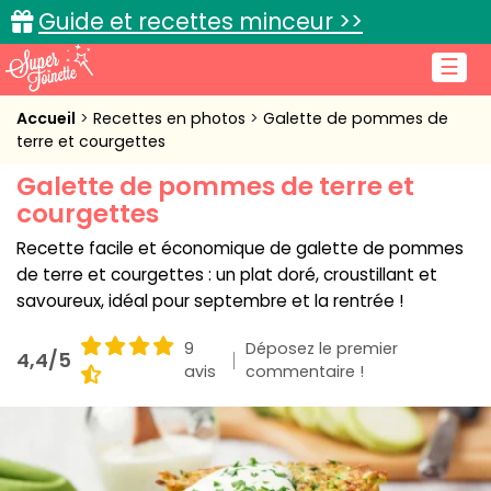
Guide et recettes minceur >>
☰
Accueil
Accueil
Recettes en photos
Galette de pommes de
terre et courgettes
Recettes de cuisine
Galette de pommes de terre et
courgettes
Cuisine pratique
Recette facile et économique de galette de pommes
L'actu cuisine
de terre et courgettes : un plat doré, croustillant et
savoureux, idéal pour septembre et la rentrée !
9
Déposez le premier
4,4/5
Connexion
avis
commentaire !