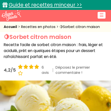
Guide et recettes minceur >>
☰
Accueil
Accueil
Recettes en photos
🍋Sorbet citron maison
🍋Sorbet citron maison
Recettes de cuisine
Recette facile de sorbet citron maison : frais, léger et
Cuisine pratique
acidulé, prêt en quelques étapes pour un dessert
rafraîchissant parfait en été.
L'actu cuisine
6
Déposez le premier
4,2/5
avis
commentaire !
Connexion