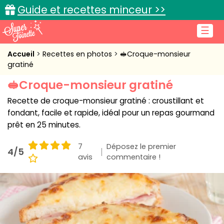
Guide et recettes minceur >>
☰
Accueil
Accueil
Recettes en photos
🥪Croque-monsieur
gratiné
Recettes de cuisine
🥪Croque-monsieur gratiné
Cuisine pratique
Recette de croque-monsieur gratiné : croustillant et
fondant, facile et rapide, idéal pour un repas gourmand
L'actu cuisine
prêt en 25 minutes.
7
Déposez le premier
4/5
avis
commentaire !
Connexion