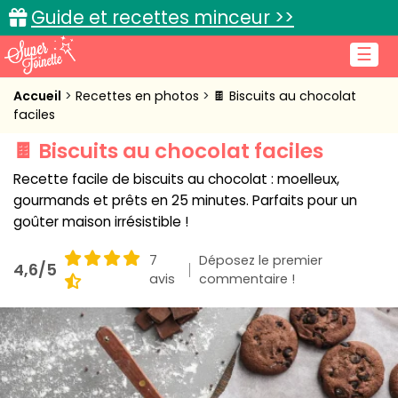
Guide et recettes minceur >>
☰
Accueil
Accueil
Recettes en photos
🍫 Biscuits au chocolat
faciles
Recettes de cuisine
🍫 Biscuits au chocolat faciles
Cuisine pratique
Recette facile de biscuits au chocolat : moelleux,
gourmands et prêts en 25 minutes. Parfaits pour un
L'actu cuisine
goûter maison irrésistible !
7
Déposez le premier
4,6/5
avis
commentaire !
Connexion