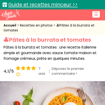
Guide et recettes minceur >>
☰
Accueil
Accueil
Recettes en photos
🍝Pâtes à la burrata et
tomates
Recettes de cuisine
🍝Pâtes à la burrata et tomates
Cuisine pratique
Pâtes à la burrata et tomates : une recette italienne
simple et gourmande avec sauce tomate maison et
L'actu cuisine
fromage crémeux, prête en quelques minutes.
7
Déposez le premier
4,1/5
avis
commentaire !
Connexion