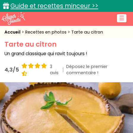
Guide et recettes minceur >>
☰
Accueil
Accueil
Recettes en photos
Tarte au citron
Tarte au citron
Recettes de cuisine
Un grand classique qui ravit toujours !
Cuisine pratique
3
Déposez le premier
4,3/5
L'actu cuisine
avis
commentaire !
Connexion