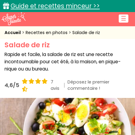
Guide et recettes minceur >>
☰
Accueil
Accueil
Recettes en photos
Salade de riz
Salade de riz
Recettes de cuisine
Rapide et facile, la salade de riz est une recette
Cuisine pratique
incontournable pour cet été, à la maison, en pique-
nique ou au bureau.
L'actu cuisine
7
Déposez le premier
4,6/5
avis
commentaire !
Connexion