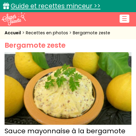
Guide et recettes minceur >>
☰
Accueil
Accueil
Recettes en photos
Bergamote zeste
Bergamote zeste
Recettes de cuisine
Cuisine pratique
L'actu cuisine
Connexion
Sauce mayonnaise à la bergamote