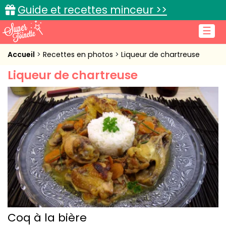
Guide et recettes minceur >>
☰
Accueil
Accueil
Recettes en photos
Liqueur de chartreuse
Liqueur de chartreuse
Recettes de cuisine
Cuisine pratique
L'actu cuisine
Connexion
Coq à la bière