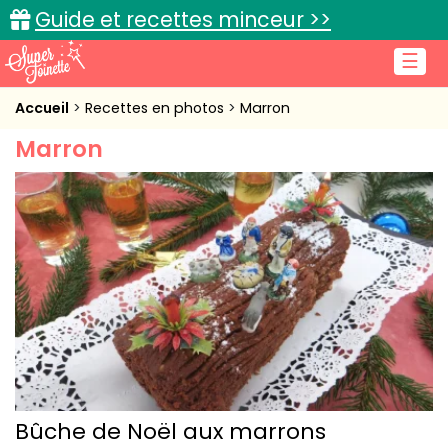
Guide et recettes minceur >>
☰
Accueil
Accueil
Recettes en photos
Marron
Marron
Recettes de cuisine
Cuisine pratique
L'actu cuisine
Connexion
Bûche de Noël aux marrons