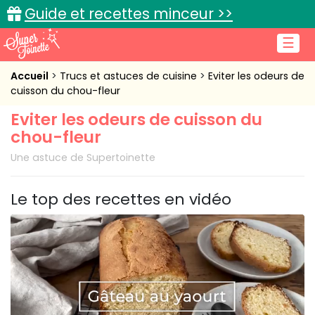
Guide et recettes minceur >>
☰
Accueil
Accueil
Trucs et astuces de cuisine
Eviter les odeurs de
cuisson du chou-fleur
Recettes de cuisine
Eviter les odeurs de cuisson du
chou-fleur
Cuisine pratique
Une astuce de Supertoinette
L'actu cuisine
Le top des recettes en vidéo
Connexion