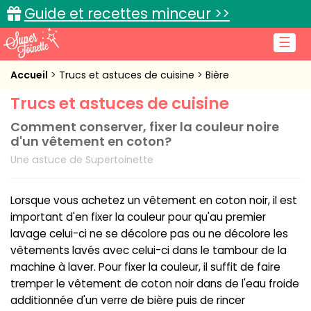
Guide et recettes minceur >>
☰
Accueil
Accueil
Trucs et astuces de cuisine
Bière
Trucs et astuces de cuisine
Recettes de cuisine
Comment conserver, fixer la couleur noire
Cuisine pratique
d'un vêtement en coton?
Une astuce de Supertoinette
L'actu cuisine
Lorsque vous achetez un vêtement en coton noir, il est
important d'en fixer la couleur pour qu'au premier
lavage celui-ci ne se décolore pas ou ne décolore les
Connexion
vêtements lavés avec celui-ci dans le tambour de la
machine à laver. Pour fixer la couleur, il suffit de faire
tremper le vêtement de coton noir dans de l'eau froide
additionnée d'un verre de bière puis de rincer