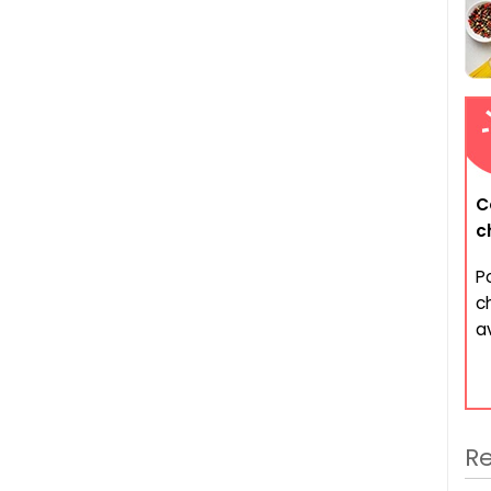
C
c
P
c
a
Re