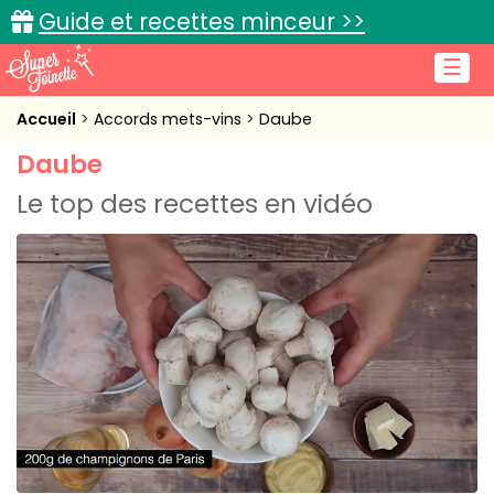
Guide et recettes minceur >>
☰
Accueil
Accueil
Accords mets-vins
Daube
Daube
Recettes de cuisine
Le top des recettes en vidéo
Cuisine pratique
L'actu cuisine
Connexion