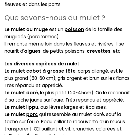
fleuves et dans les ports.
Que savons-nous du mulet ?
Le mulet ou muge
est un
poisson
de la famille des
mugilidés (perciformes).
Il remonte même loin dans les fleuves et rivières. Il se
nourrit d'
algues
, de petits poissons,
crevettes
, etc.
Les diverses espèces de mulet
Le mulet cabot à grosse tête
, corps allongé, est le
plus grand (50-60 cm); gris argent et brun sur les flancs.
Très répandu et apprécié.
Le mulet doré
, le plus petit (20-45cm). On le reconnaît
à sa tache jaune sur l'ouïe. Très répandu et apprécié.
Le mulet lippu
, aux lèvres larges et épaisses.
Le mulet
porc
qui ressemble au mulet doré, sauf la
tache sur l'ouïe. Peau brillante recouverte d’un mucus
transparent. Œil saillant et vif, branchies colorées et