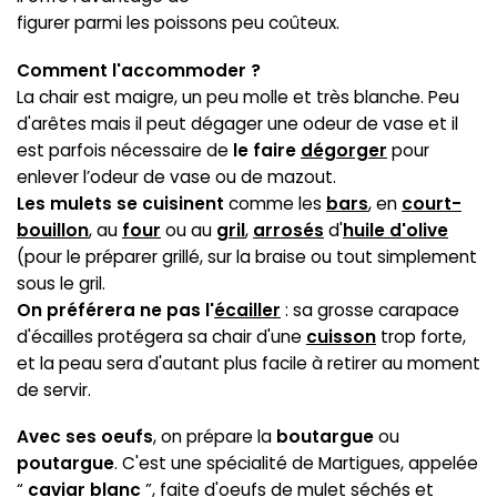
figurer parmi les poissons peu coûteux.
Comment l'accommoder ?
La chair est maigre, un peu molle et très blanche. Peu
d'arêtes mais il peut dégager une odeur de vase et il
est parfois nécessaire de
le faire
dégorger
pour
enlever l’odeur de vase ou de mazout.
Les mulets se cuisinent
comme les
bars
, en
court-
bouillon
, au
four
ou au
gril
,
arrosés
d'
huile d'olive
(pour le préparer grillé, sur la braise ou tout simplement
sous le gril.
On préférera ne pas l'
écailler
: sa grosse carapace
d'écailles protégera sa chair d'une
cuisson
trop forte,
et la peau sera d'autant plus facile à retirer au moment
de servir.
Avec ses oeufs
, on prépare la
boutargue
ou
poutargue
. C'est une spécialité de Martigues, appelée
“
caviar blanc
”, faite d'oeufs de mulet séchés et