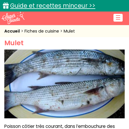
Guide et recettes minceur >>
☰
Accueil
Accueil
Fiches de cuisine
Mulet
Mulet
Recettes de cuisine
Cuisine pratique
L'actu cuisine
Connexion
Poisson côtier très courant, dans l’embouchure des