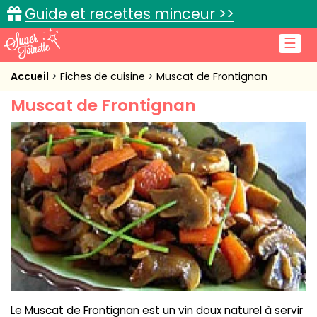
Guide et recettes minceur >>
☰
Accueil
Accueil
Fiches de cuisine
Muscat de Frontignan
Muscat de Frontignan
Recettes de cuisine
Cuisine pratique
L'actu cuisine
Connexion
Le Muscat de Frontignan est un vin doux naturel à servir