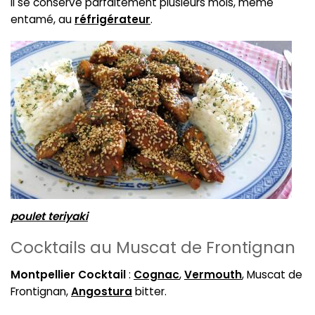
Il se conserve parfaitement plusieurs mois, même
entamé, au
réfrigérateur
.
poulet teriyaki
Cocktails au Muscat de Frontignan
Montpellier Cocktail
:
Cognac
,
Vermouth
, Muscat de
Frontignan,
Angostura
bitter.