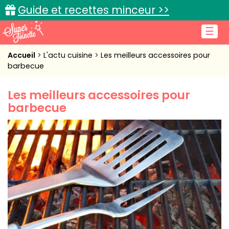
Guide et recettes minceur >>
☰
Accueil
Accueil
L'actu cuisine
Les meilleurs accessoires pour
barbecue
Recettes de cuisine
Les meilleurs accessoires pour
Cuisine pratique
barbecue
L'actu cuisine
Connexion