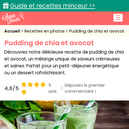
Guide et recettes minceur >>
☰
Accueil
Accueil
Recettes en photos
Pudding de chia et avocat
Pudding de chia et avocat
Recettes de cuisine
Découvrez notre délicieuse recette de pudding de chia
Cuisine pratique
et avocat, un mélange unique de saveurs crémeuses
et saines. Parfait pour un petit-déjeuner énergétique
L'actu cuisine
ou un dessert rafraîchissant.
5
Déposez le premier
4,8/5
avis
commentaire !
Connexion