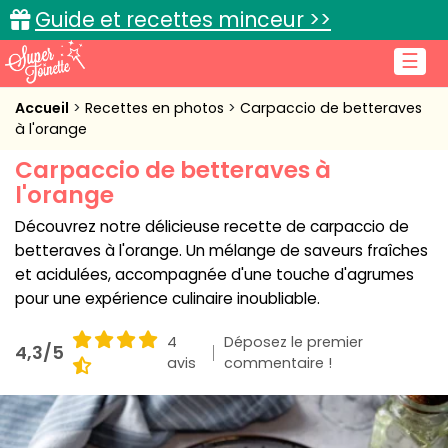
Guide et recettes minceur >>
☰
Accueil
Accueil
Recettes en photos
Carpaccio de betteraves
à l'orange
Recettes de cuisine
Carpaccio de betteraves à
l'orange
Cuisine pratique
Découvrez notre délicieuse recette de carpaccio de
L'actu cuisine
betteraves à l'orange. Un mélange de saveurs fraîches
et acidulées, accompagnée d'une touche d'agrumes
pour une expérience culinaire inoubliable.
Connexion
4
Déposez le premier
4,3/5
avis
commentaire !