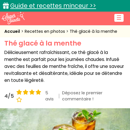
Guide et recettes minceur >>
☰
Accueil
Accueil
Recettes en photos
Thé glacé à la menthe
Thé glacé à la menthe
Recettes de cuisine
Délicieusement rafraîchissant, ce thé glacé à la
Cuisine pratique
menthe est parfait pour les journées chaudes. Infusé
avec des feuilles de menthe fraîche, il offre une saveur
L'actu cuisine
revitalisante et désaltérante, idéale pour se détendre
en toute légèreté.
5
Déposez le premier
4/5
Connexion
avis
commentaire !