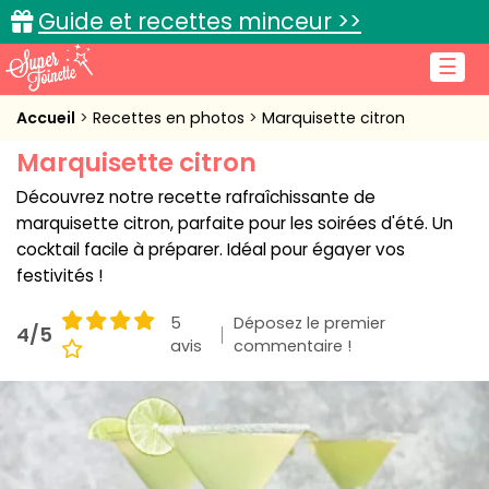
Guide et recettes minceur >>
☰
Accueil
Accueil
Recettes en photos
Marquisette citron
Marquisette citron
Recettes de cuisine
Découvrez notre recette rafraîchissante de
Cuisine pratique
marquisette citron, parfaite pour les soirées d'été. Un
cocktail facile à préparer. Idéal pour égayer vos
L'actu cuisine
festivités !
5
Déposez le premier
4/5
avis
commentaire !
Connexion