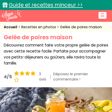
Guide et recettes minceur >>
☰
Accueil
Accueil
Recettes en photos
Gelée de poires maison
Gelée de poires maison
Recettes de cuisine
Découvrez comment faire votre propre gelée de poires
Cuisine pratique
avec cette recette facile. Parfaite pour accompagner
vos petits-déjeuners ou goûters, elle ravira toute la
L'actu cuisine
famille.
3
Déposez le premier
4/5
avis
commentaire !
Connexion