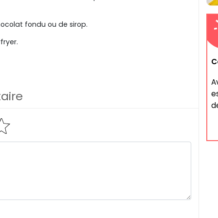
.
hocolat fondu ou de sirop.
fryer.
C
A
aire
e
de