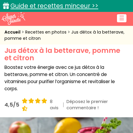
Guide et recettes minceur >>
☰
Accueil
Accueil
Recettes en photos
Jus détox à la betterave,
pomme et citron
Recettes de cuisine
Jus détox à la betterave, pomme
et citron
Cuisine pratique
Boostez votre énergie avec ce jus détox à la
L'actu cuisine
betterave, pomme et citron. Un concentré de
vitamines pour purifier l’organisme et revitaliser le
corps.
Connexion
8
Déposez le premier
4,5/5
avis
commentaire !