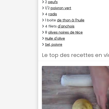
2
oeufs
1/2
poivron vert
4
radis
1 boite
de thon à l'huile
4 filets
d'anchois
8
olives noires de Nice
Huile d'olive
Sel, poivre
Le top des recettes en v