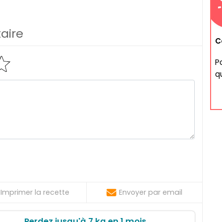
aire
C
P
q
Imprimer la recette
Envoyer par email
Perdez jusqu'à 7 kg en 1 mois