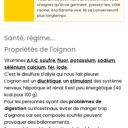
craignez qu'ils ne germent : passez-les, côté
racine, à la flamme vive. Ils se conserveront
plus longtemps.
Santé, régime...
Propriétés de l'oignon
Vitamines
A
,B,
C
,
soufre
,
fluor
,
potassium
,
sodium
,
sélénium
,
calcium
,
fer
,
iode
,
C'est le disulfure d’allyle qui nous fait pleurer.
L’oignon est un
diurétique
,
un
stimulant
des système
nerveux, hépatique et rénal. Il est peu énergétique (40
kcal pour 100 g).
Pour les personnes ayant des
problèmes de
digestion
ou intestinaux, éviter de manger trop
d'oignons car ses composés soufrés peuvent
provoquer des ballonnements.