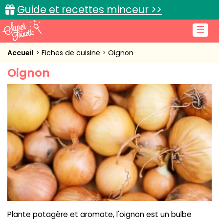
Guide et recettes minceur >>
☰
Accueil
Accueil
Fiches de cuisine
Oignon
Oignon
Recettes de cuisine
Cuisine pratique
L'actu cuisine
Connexion
Plante potagère et aromate, l'oignon est un bulbe