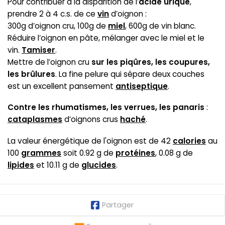
Pour contribuer à la disparition de l’
acide urique
,
prendre 2 à 4 c.s. de ce
vin
d’oignon :
300g d’oignon cru, 100g de
miel
, 600g de vin blanc.
Réduire l’oignon en pâte, mélanger avec le miel et le
vin.
Tamiser
.
Mettre de l’oignon cru
sur les piqûres, les coupures,
les brûlures
. La fine pelure qui sépare deux couches
est un excellent pansement
antiseptique
.
Contre les rhumatismes, les verrues, les panaris
:
cataplasmes
d’oignons crus
haché
.
La valeur énergétique de l'oignon est de 42
calories
au
100
grammes
soit 0.92 g de
protéines
, 0.08 g de
lipides
et 10.11 g de
glucides
.
Partager