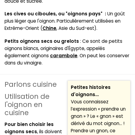
douce et sucrée.
Les cives ou ciboules, ou "oignons pays" :
Un goût
plus léger que l'oignon. Particulièrement utilisées en
Extrême-Orient (
Chine
, Asie du Sud-est).
Petits oignons secs ou grelots
: Ce sont de petits
oignons blancs, originaires d'Égypte, appelés
également oignons
carambole
. On peut les conserver
dans du vinaigre.
Parlons cuisine
Petites histoires
d'oignons...
Utilisation de
Vous connaissez
l'oignon en
l’expression « prendre un
cuisine
gnon » ? Le « gnon » est
dérivé du mot oignon… !
Pour bien choisir les
Prendre un gnon, ce
oignons secs
, ils doivent