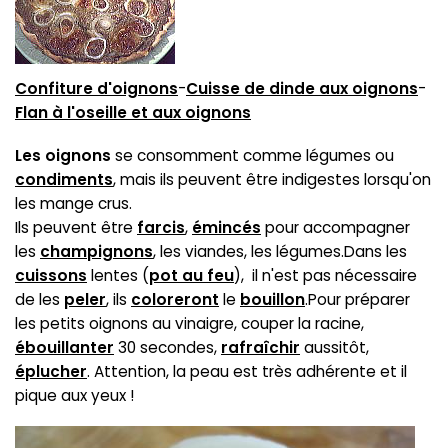
Confiture d'oignons
-
Cuisse de dinde aux oignons
-
Flan à l'oseille et aux oignons
Les oignons
se consomment comme légumes ou
condiments
, mais ils peuvent être indigestes lorsqu'on
les mange crus.
Ils peuvent être
farcis
,
émincés
pour accompagner
les
champignons
, les viandes, les légumes.Dans les
cuissons
lentes (
pot au feu
), il n'est pas nécessaire
de les
peler
, ils
coloreront
le
bouillon
.Pour préparer
les petits oignons au vinaigre, couper la racine,
ébouillanter
30 secondes,
rafraîchir
aussitôt,
éplucher
. Attention, la peau est très adhérente et il
pique aux yeux !