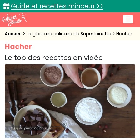
Guide et recettes minceur >>
☰
Accueil
Accueil
Le glossaire culinaire de Supertoinette
Hacher
Hacher
Recettes de cuisine
Le top des recettes en vidéo
Cuisine pratique
L'actu cuisine
Connexion