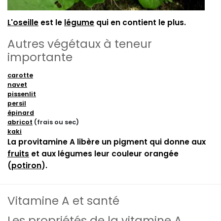
L'oseille
est le
légume
qui en contient le plus.
Autres végétaux à teneur
importante
carotte
navet
pissenlit
persil
épinard
abricot
(frais ou sec)
kaki
La provitamine A libère un pigment qui donne aux
fruits
et aux légumes leur couleur orangée
(
potiron
).
Vitamine A et santé
Les propriétés de la vitamine A