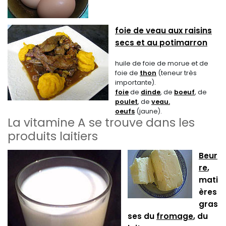
foie de veau aux raisins
secs et au potimarron
huile de foie de morue et de
foie de
thon
(teneur très
importante).
foie
de
dinde
, de
boeuf
, de
poulet
, de
veau.
oeufs
(jaune).
La vitamine A se trouve dans les
produits laitiers
Beur
re
,
mati
ères
gras
ses du
fromage
, du