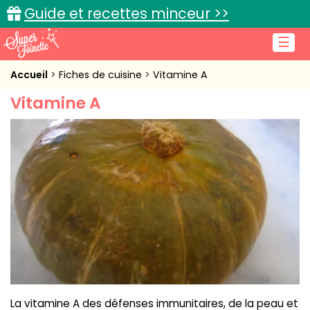
Guide et recettes minceur >>
☰
Accueil
Accueil
Fiches de cuisine
Vitamine A
Vitamine A
Recettes de cuisine
Cuisine pratique
L'actu cuisine
Connexion
La vitamine A des défenses immunitaires, de la peau et