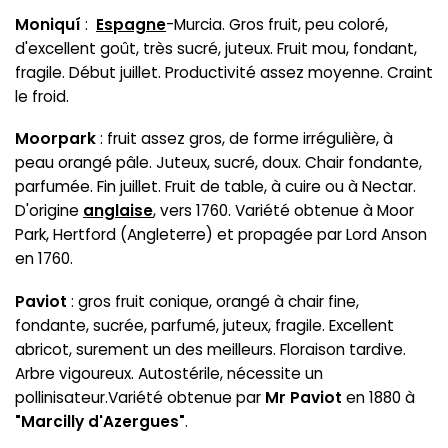
Moniquí
:
Espagne
-Murcia. Gros fruit, peu coloré,
d'excellent goût, très sucré, juteux. Fruit mou, fondant,
fragile. Début juillet. Productivité assez moyenne. Craint
le froid.
Moorpark
: fruit assez gros, de forme irrégulière, à
peau orangé pâle. Juteux, sucré, doux. Chair fondante,
parfumée. Fin juillet. Fruit de table, à cuire ou à Nectar.
D'origine
anglaise
, vers 1760. Variété obtenue à Moor
Park, Hertford (Angleterre) et propagée par Lord Anson
en 1760.
Paviot
: gros fruit conique, orangé à chair fine,
fondante, sucrée, parfumé, juteux, fragile. Excellent
abricot, surement un des meilleurs. Floraison tardive.
Arbre vigoureux. Autostérile, nécessite un
pollinisateur.Variété obtenue par
Mr Paviot
en 1880 à
"Marcilly d'Azergues"
.