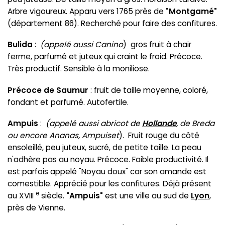
Arbre vigoureux. Apparu vers 1765 près de
"Montgamé"
(département 86). Recherché pour faire des confitures.
Bulida
:
(appelé aussi Canino
) gros fruit à chair
ferme, parfumé et juteux qui craint le froid. Précoce.
Très productif. Sensible à la moniliose.
Précoce de Saumur
: fruit de taille moyenne, coloré,
fondant et parfumé. Autofertile.
Ampuis
:
(appelé aussi abricot de
Hollande
, de Breda
ou encore Ananas, Ampuiset
). Fruit rouge du côté
ensoleillé, peu juteux, sucré, de petite taille. La peau
n'adhère pas au noyau. Précoce. Faible productivité. Il
est parfois appelé "Noyau doux" car son amande est
comestible. Apprécié pour les confitures. Déjà présent
e
au XVIII
siècle.
"Ampuis"
est une ville au sud de
Lyon
,
près de Vienne.