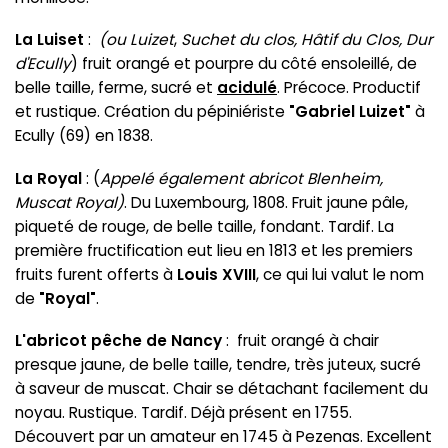
La Luiset
:
(ou Luizet
,
Suchet du clos, Hâtif du Clos, Dur
d'Ecully
) fruit orangé et pourpre du côté ensoleillé, de
belle taille, ferme, sucré et
acidulé
. Précoce. Productif
et rustique. Création du pépiniériste
"Gabriel Luizet"
à
Ecully (69) en 1838.
La Royal
: (
Appelé également abricot Blenheim,
Muscat Royal)
. Du Luxembourg, 1808. Fruit jaune pâle,
piqueté de rouge, de belle taille, fondant. Tardif. La
première fructification eut lieu en 1813 et les premiers
fruits furent offerts à
Louis XVIII
, ce qui lui valut le nom
de
"Royal"
.
L'abricot pêche de Nancy
: fruit orangé à chair
presque jaune, de belle taille, tendre, très juteux, sucré
à saveur de muscat. Chair se détachant facilement du
noyau. Rustique. Tardif. Déjà présent en 1755.
Découvert par un amateur en 1745 à Pezenas. Excellent