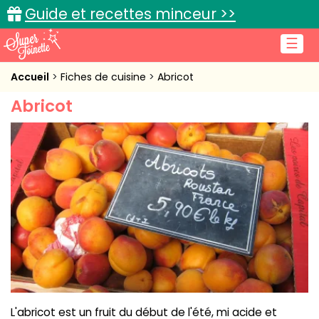
Guide et recettes minceur >>
☰
Accueil
Accueil
Fiches de cuisine
Abricot
Abricot
Recettes de cuisine
Cuisine pratique
L'actu cuisine
Connexion
L'abricot est un fruit du début de l'été, mi acide et