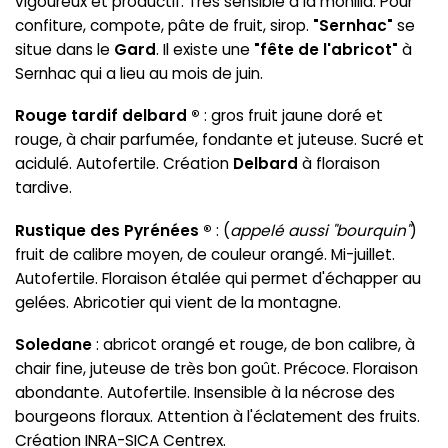
vigoureux et productif. Très sensible à la monilia. Pour
confiture, compote, pâte de fruit, sirop.
"Sernhac"
se
situe dans le
Gard
. Il existe une
"fête de l'abricot"
à
Sernhac qui a lieu au mois de juin.
Rouge tardif delbard ®
: gros fruit jaune doré et
rouge, à chair parfumée, fondante et juteuse. Sucré et
acidulé. Autofertile. Création
Delbard
à floraison
tardive.
Rustique des Pyrénées ®
: (
appelé aussi "bourquin"
)
fruit de calibre moyen, de couleur orangé. Mi-juillet.
Autofertile. Floraison étalée qui permet d'échapper au
gelées. Abricotier qui vient de la montagne.
Soledane
: abricot orangé et rouge, de bon calibre, à
chair fine, juteuse de très bon goût. Précoce. Floraison
abondante. Autofertile. Insensible à la nécrose des
bourgeons floraux. Attention à l'éclatement des fruits.
Création INRA-SICA Centrex.