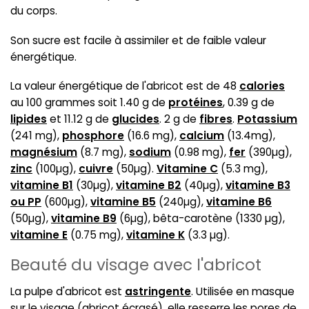
du corps.
Son sucre est facile à assimiler et de faible valeur
énergétique.
La valeur énergétique de l'abricot est de 48
calories
au 100 grammes soit 1.40 g de
protéines
, 0.39 g de
lipides
et 11.12 g de
glucides
. 2 g de
fibres
.
Potassium
(241 mg),
phosphore
(16.6 mg),
calcium
(13.4mg),
magnésium
(8.7 mg),
sodium
(0.98 mg),
fer
(390µg),
zinc
(100µg),
cuivre
(50µg).
Vitamine C
(5.3 mg),
vitamine B1
(30µg),
vitamine B2
(40µg),
vitamine B3
ou PP
(600µg),
vitamine B5
(240µg),
vitamine B6
(50µg),
vitamine B9
(6µg), bêta-carotène (1330 µg),
vitamine E
(0.75 mg),
vitamine K
(3.3 µg).
Beauté du visage avec l'abricot
La pulpe d'abricot est
astringente
. Utilisée en masque
sur le visage (abricot écrasé), elle resserre les pores de