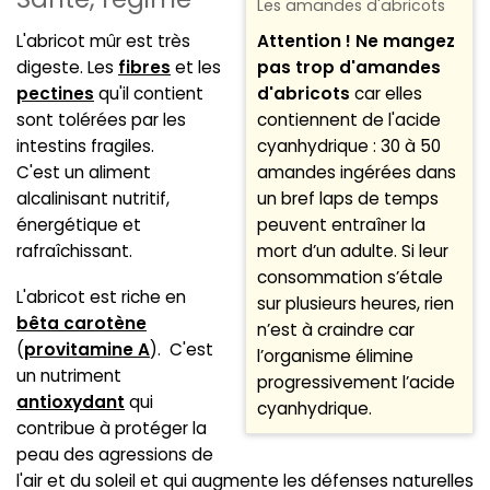
Les amandes d'abricots
L'abricot mûr est très
Attention ! Ne mangez
digeste. Les
fibres
et les
pas trop d'amandes
pectines
qu'il contient
d'abricots
car elles
sont tolérées par les
contiennent de l'acide
intestins fragiles.
cyanhydrique : 30 à 50
C'est un aliment
amandes ingérées dans
alcalinisant nutritif,
un bref laps de temps
énergétique et
peuvent entraîner la
rafraîchissant.
mort d’un adulte. Si leur
consommation s’étale
L'abricot est riche en
sur plusieurs heures, rien
bêta carotène
n’est à craindre car
(
provitamine A
). C'est
l’organisme élimine
un nutriment
progressivement l’acide
antioxydant
qui
cyanhydrique.
contribue à protéger la
peau des agressions de
l'air et du soleil et qui augmente les défenses naturelles