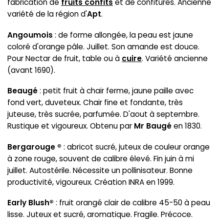
fabrication de
fruits confits
et de confitures. Ancienne
variété de la région d'
Apt
.
Angoumois
: de forme allongée, la peau est jaune
coloré d'orange pâle. Juillet. Son amande est douce.
Pour Nectar de fruit, table ou à
cuire
. Variété ancienne
(avant 1690).
Beaugé
: petit fruit à chair ferme, jaune paille avec
fond vert, duveteux. Chair fine et fondante, très
juteuse, très sucrée, parfumée. D'aout à septembre.
Rustique et vigoureux. Obtenu par
Mr Baugé
en 1830.
Bergarouge ®
: abricot sucré, juteux de couleur orange
à zone rouge, souvent de calibre élevé. Fin juin à mi
juillet. Autostérile. Nécessite un pollinisateur. Bonne
productivité, vigoureux. Création INRA en 1999.
Early Blush®
: fruit orangé clair de calibre 45-50 à peau
lisse. Juteux et sucré, aromatique. Fragile. Précoce.