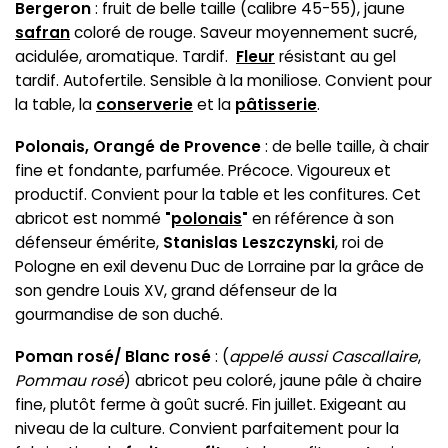
Bergeron
: fruit de belle taille (calibre 45-55), jaune
safran
coloré de rouge. Saveur moyennement sucré,
acidulée, aromatique. Tardif.
Fleur
résistant au gel
tardif. Autofertile. Sensible à la moniliose. Convient pour
la table, la
conserverie
et la
pâtisserie
.
Polonais, Orangé de Provence
: de belle taille, à chair
fine et fondante, parfumée. Précoce. Vigoureux et
productif. Convient pour la table et les confitures. Cet
abricot est nommé
"
polonais
"
en référence à son
défenseur émérite,
Stanislas Leszczynski
, roi de
Pologne en exil devenu Duc de Lorraine par la grâce de
son gendre Louis XV, grand défenseur de la
gourmandise de son duché.
Poman rosé/ Blanc rosé
: (
appelé aussi Cascallaire
,
Pommau rosé
) abricot peu coloré, jaune pâle à chaire
fine, plutôt ferme à goût sucré. Fin juillet. Exigeant au
niveau de la culture. Convient parfaitement pour la