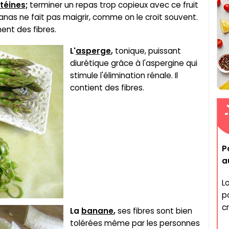
téines;
terminer un repas trop copieux avec ce fruit
nanas ne fait pas maigrir, comme on le croit souvent.
ent des fibres.
L'
asperge
,
tonique, puissant
diurétique grâce à l'aspergine qui
stimule l'élimination rénale. Il
contient des fibres.
P
a
L
p
c
La
banane
,
ses fibres sont bien
tolérées même par les personnes