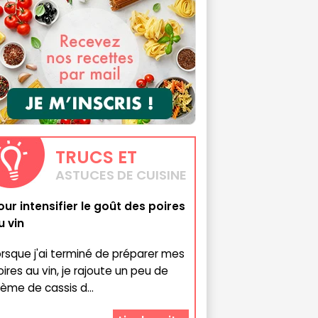
TRUCS
ET
ASTUCES DE CUISINE
our intensifier le goût des poires
u vin
orsque j'ai terminé de préparer mes
oires au vin, je rajoute un peu de
rème de cassis d...