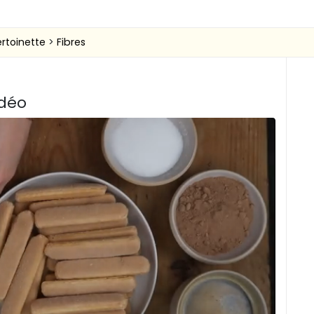
ertoinette
Fibres
idéo