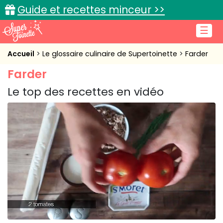
Guide et recettes minceur >>
☰
Accueil
Accueil
Le glossaire culinaire de Supertoinette
Farder
Farder
Recettes de cuisine
Le top des recettes en vidéo
Cuisine pratique
L'actu cuisine
Connexion