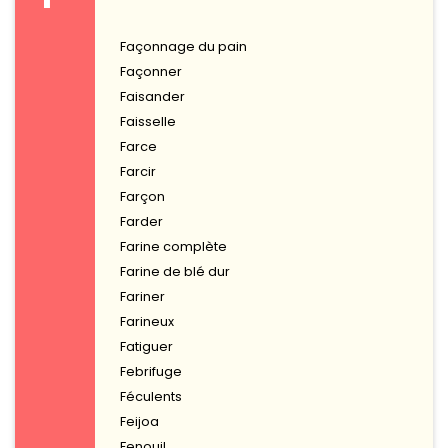
Façonnage du pain
Façonner
Faisander
Faisselle
Farce
Farcir
Farçon
Farder
Farine complète
Farine de blé dur
Fariner
Farineux
Fatiguer
Febrifuge
Féculents
Feijoa
Fenouil