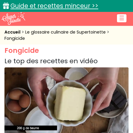
Guide et recettes minceur >>
☰
Accueil
Accueil
Le glossaire culinaire de Supertoinette
Fongicide
Recettes de cuisine
Fongicide
Cuisine pratique
Le top des recettes en vidéo
L'actu cuisine
Connexion