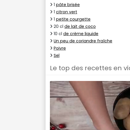
1
pâte brisée
1
citron vert
1
petite courgette
20 cl
de lait de coco
10 cl
de crème liquide
Un peu de coriandre fraîche
Poivre
Sel
Le top des recettes en v