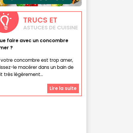
TRUCS
ET
ASTUCES DE CUISINE
ue faire avec un concombre
mer ?
i votre concombre est trop amer,
aissez-le macérer dans un bain de
it très légèrement...
Lire la suite