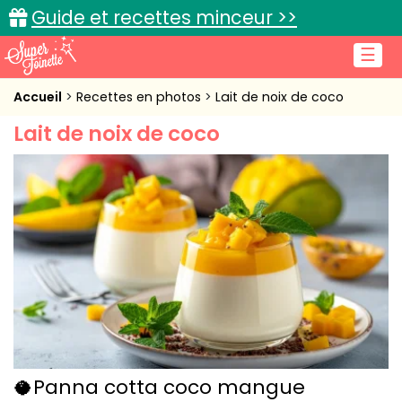
Guide et recettes minceur >>
☰
Accueil
Accueil
Recettes en photos
Lait de noix de coco
Lait de noix de coco
Recettes de cuisine
Cuisine pratique
L'actu cuisine
Connexion
🥥Panna cotta coco mangue