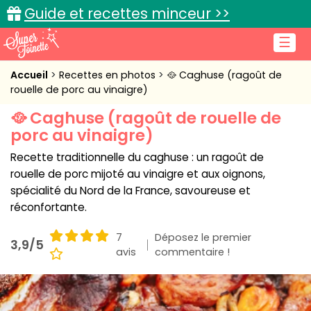
Guide et recettes minceur >>
☰
Accueil
Accueil
Recettes en photos
🥘 Caghuse (ragoût de
rouelle de porc au vinaigre)
Recettes de cuisine
🥘 Caghuse (ragoût de rouelle de
porc au vinaigre)
Cuisine pratique
Recette traditionnelle du caghuse : un ragoût de
L'actu cuisine
rouelle de porc mijoté au vinaigre et aux oignons,
spécialité du Nord de la France, savoureuse et
réconfortante.
Connexion
7
Déposez le premier
3,9/5
avis
commentaire !