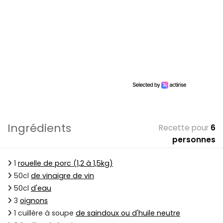
Ingrédients
Recette pour
6
personnes
1
rouelle de porc (1,2 à 1,5kg)
50cl
de vinaigre de vin
50cl
d'eau
3
oignons
1 cuillère à soupe
de saindoux ou d'huile neutre