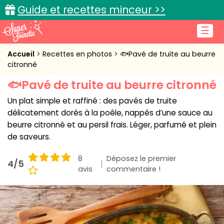
Guide et recettes minceur >>
☰
Accueil
Accueil
Recettes en photos
🐟Pavé de truite au beurre
citronné
Recettes de cuisine
🐟Pavé de truite au beurre citronné
Cuisine pratique
Un plat simple et raffiné : des pavés de truite
délicatement dorés à la poêle, nappés d’une sauce au
L'actu cuisine
beurre citronné et au persil frais. Léger, parfumé et plein
de saveurs.
8
Déposez le premier
4/5
avis
Connexion
commentaire !