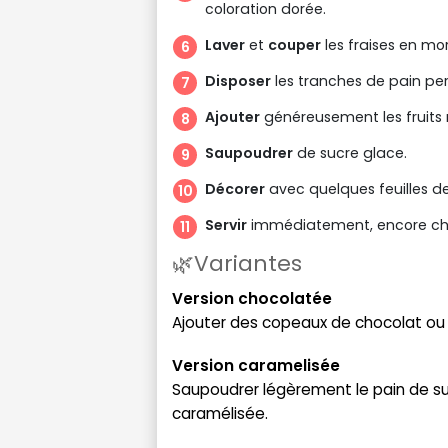
coloration dorée.
Laver
et
couper
les fraises en mo
Disposer
les tranches de pain pe
Ajouter
généreusement les fruits r
Saupoudrer
de sucre glace.
Décorer
avec quelques feuilles d
Servir
immédiatement, encore ch
🌿Variantes
Version chocolatée
Ajouter des copeaux de chocolat ou 
Version caramelisée
Saupoudrer légèrement le pain de su
caramélisée.