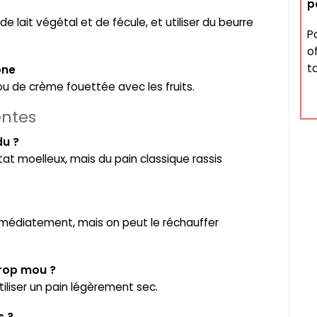
p
lait végétal et de fécule, et utiliser du beurre
P
o
ta
one
u de crème fouettée avec les fruits.
entes
du ?
tat moelleux, mais du pain classique rassis
immédiatement, mais on peut le réchauffer
trop mou ?
tiliser un pain légèrement sec.
s ?