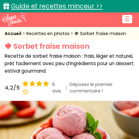
Guide et recettes minceur >>
☰
Accueil
Accueil
Recettes en photos
🍓 Sorbet fraise maison
🍓 Sorbet fraise maison
Recettes de cuisine
Recette de sorbet fraise maison : frais, léger et naturel,
Cuisine pratique
prêt facilement avec peu d’ingrédients pour un dessert
estival gourmand.
L'actu cuisine
6
Déposez le premier
4,2/5
avis
commentaire !
Connexion