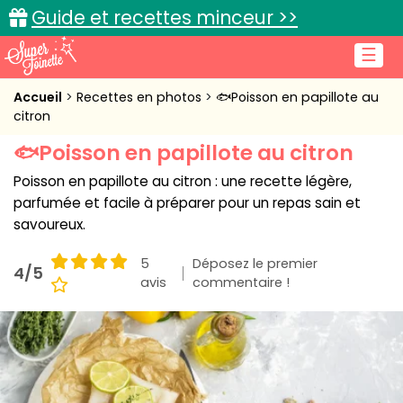
Guide et recettes minceur >>
☰
Accueil
Accueil
Recettes en photos
🐟Poisson en papillote au
citron
Recettes de cuisine
🐟Poisson en papillote au citron
Cuisine pratique
Poisson en papillote au citron : une recette légère,
parfumée et facile à préparer pour un repas sain et
L'actu cuisine
savoureux.
5
Déposez le premier
4/5
avis
commentaire !
Connexion