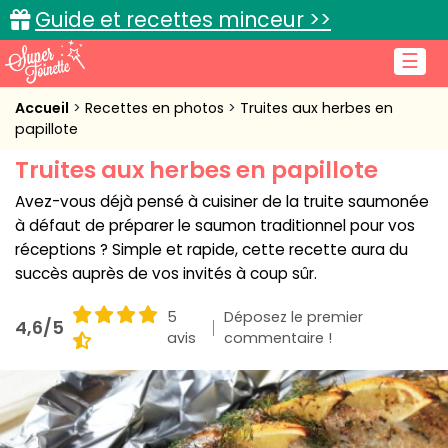
Guide et recettes minceur >>
☰
Accueil
Accueil
Recettes en photos
Truites aux herbes en
papillote
Recettes de cuisine
Truites aux herbes en papillote
Cuisine pratique
Avez-vous déjà pensé à cuisiner de la truite saumonée
à défaut de préparer le saumon traditionnel pour vos
L'actu cuisine
réceptions ? Simple et rapide, cette recette aura du
succès auprès de vos invités à coup sûr.
5
Déposez le premier
4,6/5
avis
Connexion
commentaire !