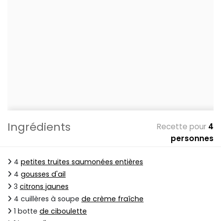
Ingrédients
Recette pour
4
personnes
4
petites truites saumonées entières
4
gousses d'ail
3
citrons jaunes
4 cuillères à soupe
de crème fraîche
1 botte
de ciboulette