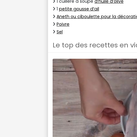
1 cuillère à soupe
d’huile d’olive
1
petite gousse d’ail
Aneth ou ciboulette pour la décorat
Poivre
Sel
Le top des recettes en v