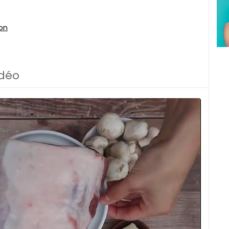
ion
idéo