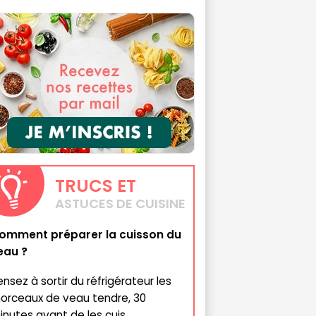
TRUCS
ET
ASTUCES DE CUISINE
omment préparer la cuisson du
eau ?
ensez à sortir du réfrigérateur les
orceaux de veau tendre, 30
inutes avant de les cuis...