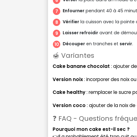
Enfourner
pendant 40 à 45 minutes
Vérifier
la cuisson avec la pointe
Laisser refroidir
avant de démoul
Découper
en tranches et
servir
.
🍯 Variantes
Cake banane chocolat
: ajouter d
Version noix
: incorporer des noix o
Cake healthy
: remplacer le sucre pa
Version coco
: ajouter de la noix d
❓ FAQ - Questions fréqu
Pourquoi mon cake est-il sec ?
👉Il a probablement été trop cuit o