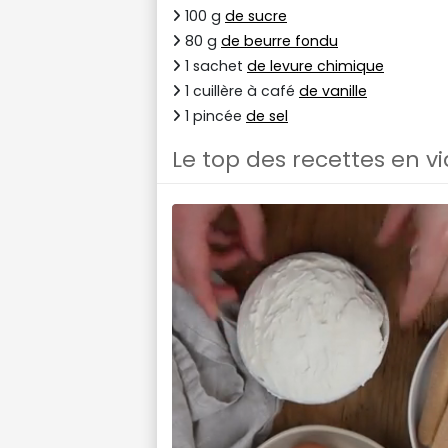
100 g
de sucre
80 g
de beurre fondu
1 sachet
de levure chimique
1 cuillère à café
de vanille
1 pincée
de sel
Le top des recettes en v