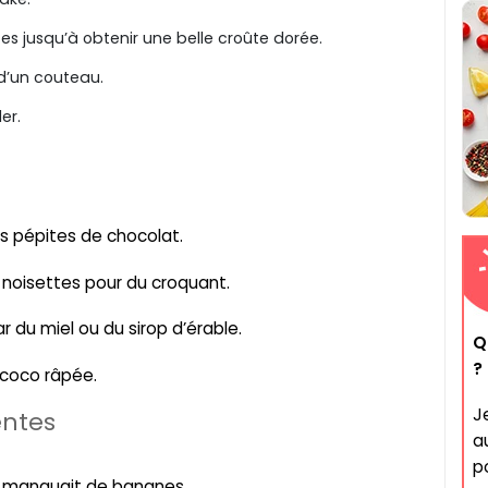
 jusqu’à obtenir une belle croûte dorée.
 d’un couteau.
er.
es pépites de chocolat.
u noisettes pour du croquant.
r du miel ou du sirop d’érable.
Q
?
e coco râpée.
J
entes
a
po
u manquait de bananes.