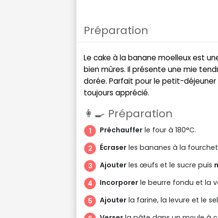
Préparation
Le cake à la banane moelleux est un
bien mûres. Il présente une mie ten
dorée. Parfait pour le petit-déjeune
toujours apprécié.
👩‍🍳 Préparation
Préchauffer
le four à 180°C.
Écraser
les bananes à la fourchet
Ajouter
les œufs et le sucre puis
Incorporer
le beurre fondu et la va
Ajouter
la farine, la levure et le se
Verser
la pâte dans un moule à c