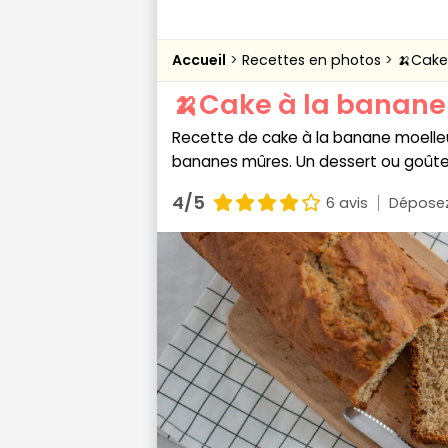
Accueil
Recettes en photos
🍌Cake
🍌Cake à la banane
Recette de cake à la banane moelleux 
bananes mûres. Un dessert ou goûter 
4/5
6 avis
Déposez