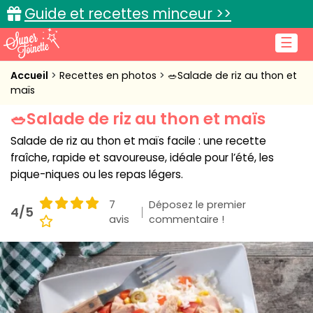
Guide et recettes minceur >>
☰
Accueil
Accueil
Recettes en photos
🥗Salade de riz au thon et
maïs
Recettes de cuisine
🥗Salade de riz au thon et maïs
Cuisine pratique
Salade de riz au thon et maïs facile : une recette
fraîche, rapide et savoureuse, idéale pour l’été, les
L'actu cuisine
pique-niques ou les repas légers.
7
Déposez le premier
4/5
avis
commentaire !
Connexion