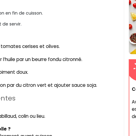
n en fin de cuisson.
de servir.
 tomates cerises et olives.
 l’huile par un beurre fondu citronné.
 piment doux.
ron par du citron vert et ajouter sauce soja.
C
entes
A
e
laud, colin ou lieu.
de
lle ?