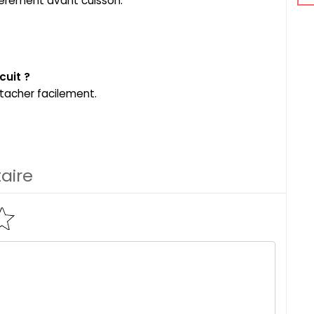
égèrement avant cuisson.
cuit ?
tacher facilement.
aire