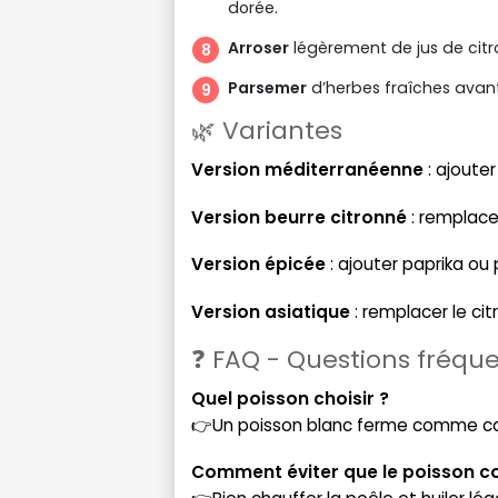
dorée.
Arroser
légèrement de jus de citro
Parsemer
d’herbes fraîches avant 
🌿 Variantes
Version méditerranéenne
: ajouter
Version beurre citronné
: remplacer
Version épicée
: ajouter paprika ou
Version asiatique
: remplacer le cit
❓ FAQ - Questions fréqu
Quel poisson choisir ?
👉Un poisson blanc ferme comme cabil
Comment éviter que le poisson co