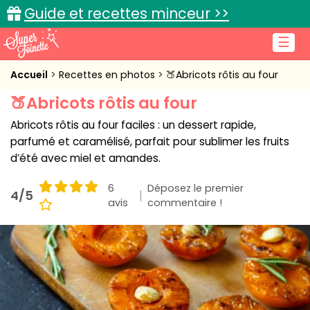
Guide et recettes minceur >>
☰
Accueil
Accueil
Recettes en photos
🍑Abricots rôtis au four
🍑Abricots rôtis au four
Recettes de cuisine
Abricots rôtis au four faciles : un dessert rapide,
Cuisine pratique
parfumé et caramélisé, parfait pour sublimer les fruits
d’été avec miel et amandes.
L'actu cuisine
6
Déposez le premier
4/5
avis
commentaire !
Connexion