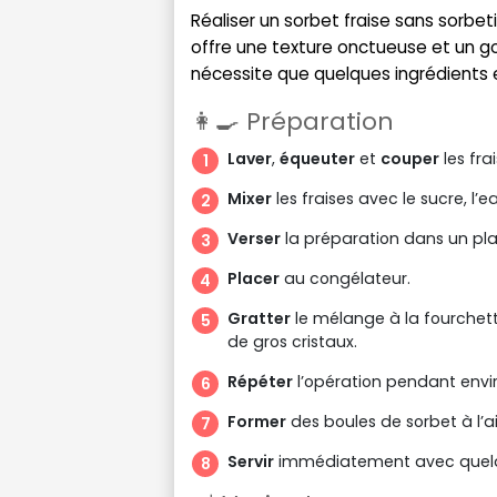
Réaliser un sorbet fraise sans sorbet
offre une texture onctueuse et un goût
nécessite que quelques ingrédients 
👩‍🍳 Préparation
Laver
,
équeuter
et
couper
les fra
Mixer
les fraises avec le sucre, l’e
Verser
la préparation dans un pla
Placer
au congélateur.
Gratter
le mélange à la fourchett
de gros cristaux.
Répéter
l’opération pendant envir
Former
des boules de sorbet à l’ai
Servir
immédiatement avec quelqu