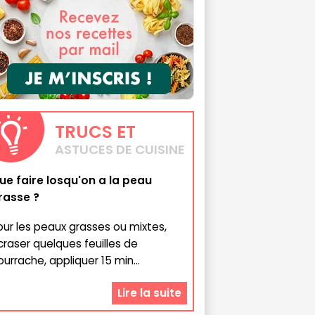
TRUCS
ET
ASTUCES DE CUISINE
ue faire losqu'on a la peau
rasse ?
our les peaux grasses ou mixtes,
craser quelques feuilles de
ourrache, appliquer 15 min...
Lire la suite