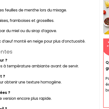
es feuilles de menthe lors du mixage.
ises, framboises et groseilles.
par du miel ou du sirop d’agave.
nc d’œuf monté en neige pour plus d’onctuosité.
entes
ur ?
Q
es à température ambiante avant de servir.
g
t ?
P
our obtenir une texture homogène.
é
b
lées ?
e version encore plus rapide.
il ?