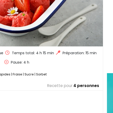
ue
Temps total:
4 h 15 min
Préparation: 15 min
Pause: 4 h
rapides
|
Fraise
|
Sucre
|
Sorbet
Recette pour
4 personnes